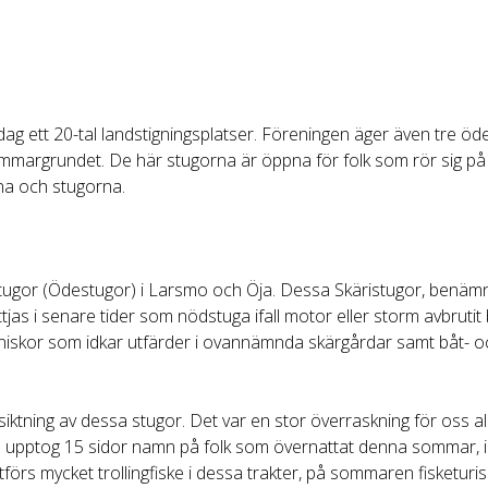
dag ett 20-tal landstigningsplatser. Föreningen äger även tre ö
mmargrundet. De här stugorna är öppna för folk som rör sig på
na och stugorna.
ristugor (Ödestugor) i Larsmo och Öja. Dessa Skäristugor, benämnt
tjas i senare tider som nödstuga ifall motor eller storm avbrutit
niskor som idkar utfärder i ovannämnda skärgårdar samt båt- och
tning av dessa stugor. Det var en stor överraskning för oss al
 upptog 15 sidor namn på folk som övernattat denna sommar, in
tförs mycket trollingfiske i dessa trakter, på sommaren fisketur