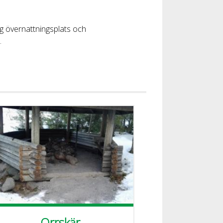
tig övernattningsplats och
.
Orrskär