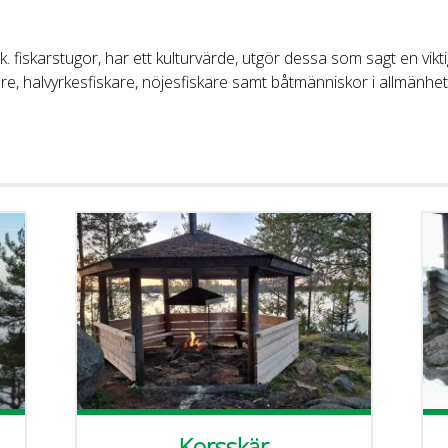
k. fiskarstugor, har ett kulturvärde, utgör dessa som sagt en vik
re, halvyrkesfiskare, nöjesfiskare samt båtmänniskor i allmänhet
Korsskär