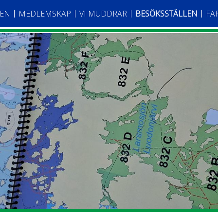
TEN
MEDLEMSKAP
VI MUDDRAR
BESÖKSSTÄLLEN
FA