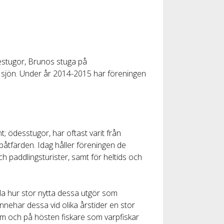
destugor, Brunos stuga på
 sjön. Under år 2014-2015 har föreningen
; ödesstugor, har oftast varit från
 båtfärden. Idag håller föreningen de
 paddlingsturister, samt för heltids och
la hur stor nytta dessa utgör som
nehar dessa vid olika årstider en stor
ism och på hösten fiskare som varpfiskar