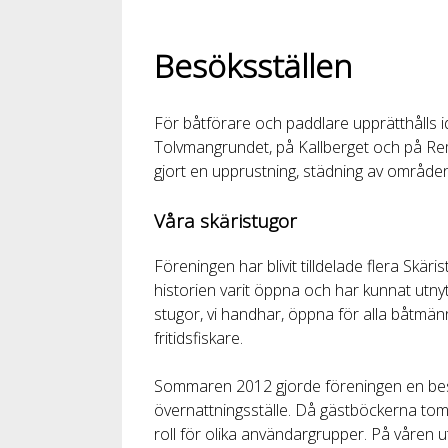
Besöksställen
För båtförare och paddlare upprätthålls i
Tolvmangrundet, på Kallberget och på Re
gjort en upprustning, städning av område
Våra skäristugor
Föreningen har blivit tilldelade flera Skä
historien varit öppna och har kunnat utnyt
stugor, vi handhar, öppna för alla båtmän
fritidsfiskare.
Sommaren 2012 gjorde föreningen en besik
övernattningsställe. Då gästböckerna tom
roll för olika användargrupper. På våren u