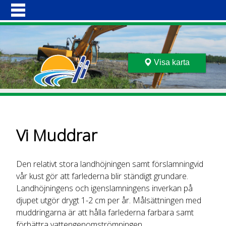
Hoppa
HEM
till
BÅTEN
huvudinnehåll
MEDLEMSKAP
VI MUDDRAR
BESÖKSSTÄLLEN
Visa karta
FARLEDER
GALLERI
OM OSS
KONTAKT
Vi Muddrar
Den relativt stora landhöjningen samt förslamningvid
vår kust gör att farlederna blir ständigt grundare.
Landhöjningens och igenslamningens inverkan på
djupet utgör drygt 1-2 cm per år. Målsättningen med
muddringarna är att hålla farlederna farbara samt
förbättra vattengenomströmningen.