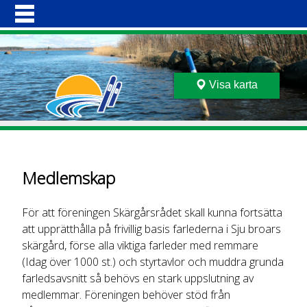
Hoppa
HEM
till
BÅTEN
huvudinnehåll
MEDLEMSKAP
VI MUDDRAR
BESÖKSSTÄLLEN
Visa karta
FARLEDER
GALLERI
OM OSS
KONTAKT
Medlemskap
För att föreningen Skärgårsrådet skall kunna fortsätta
att upprätthålla på frivillig basis farlederna i Sju broars
skärgård, förse alla viktiga farleder med remmare
(Idag över 1000 st.) och styrtavlor och muddra grunda
farledsavsnitt så behövs en stark uppslutning av
medlemmar. Föreningen behöver stöd från