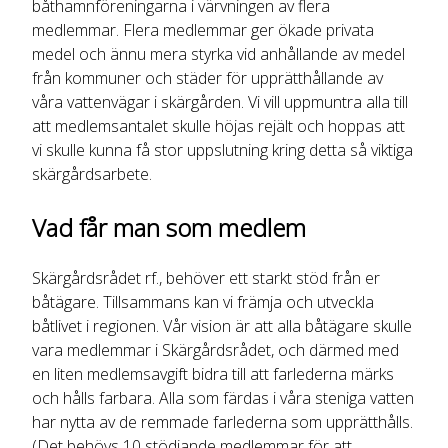
båthamnföreningarna i värvningen av flera
medlemmar. Flera medlemmar ger ökade privata
medel och ännu mera styrka vid anhållande av medel
från kommuner och städer för upprätthållande av
våra vattenvägar i skärgården. Vi vill uppmuntra alla till
att medlemsantalet skulle höjas rejält och hoppas att
vi skulle kunna få stor uppslutning kring detta så viktiga
skärgårdsarbete.
Vad får man som medlem
Skärgårdsrådet rf., behöver ett starkt stöd från er
båtägare. Tillsammans kan vi främja och utveckla
båtlivet i regionen. Vår vision är att alla båtägare skulle
vara medlemmar i Skärgårdsrådet, och därmed med
en liten medlemsavgift bidra till att farlederna märks
och hålls farbara. Alla som färdas i våra steniga vatten
har nytta av de remmade farlederna som upprätthålls.
(Det behövs 10 stödjande medlemmar för att