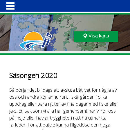
Hoppa
HEM
till
BÅTEN
huvudinnehåll
MEDLEMSKAP
VI MUDDRAR
BESÖKSSTÄLLEN
Visa karta
FARLEDER
GALLERI
OM OSS
KONTAKT
Säsongen 2020
Så börjar det bli dags att avsluta båtlivet för några av
oss och andra kör ännu runt i skärgården i olika
uppdrag eller bara njuter av fina dagar med fiske eller
jakt. En sak som vi alla har gemensamt när vi rör oss
på insjö eller hav är tryggheten i att ha utmärkta
farleder. För att bättre kunna tillgodose den höga